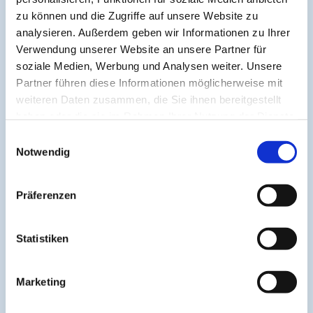
Christian-Albrechts- Universität zu Kiel (CAU)
zu können und die Zugriffe auf unsere Website zu
1996 Promotion, Pharmakologisches Institut CAU Kiel,
analysieren. Außerdem geben wir Informationen zu Ihrer
experimentelle Arbeit (magna cum laude)
Verwendung unserer Website an unsere Partner für
2000 Niederlassung in Kiel-Mettenhof am jetzigen
soziale Medien, Werbung und Analysen weiter. Unsere
Praxisstandort als Facharzt für Allgemeinmedizin
Partner führen diese Informationen möglicherweise mit
2003 Zertifikat Diabetologie
weiteren Daten zusammen, die Sie ihnen bereitgestellt
2008 Zusatzbezeichnung Sportmedizin
haben oder die sie im Rahmen Ihrer Nutzung der Dienste
2009 psychosomatische Grundversorgung
gesammelt haben.
Einwilligungsauswahl
Notwendig
Präferenzen
Statistiken
Marketing