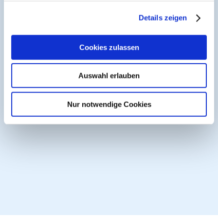
Details zeigen
Facharztweiterbildung an der Klinik für Innere
Medizin (Städtisches Krankenhaus Kiel)
Facharztweiterbildung an der Klinik für Unfallchirurgie
Cookies zulassen
und Orthopädie (Lubinus Klinikum Kiel)
Facharztweiterbildung Allgemeinmedizin und Innere
Auswahl erlauben
Medizin/ambulant (Praxis Dr. Ulrich Ruhnke, Kiel)
Seit 2004 Weiterbildungsbefugnis für die
Nur notwendige Cookies
Facharztausbildung Allgemeinmedizin
Seit 2004 Vorstand des Kieler Ärztevereins