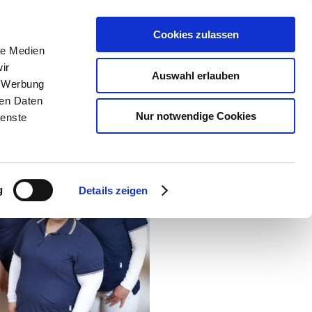
Home
Team
Die Praxis
Kontakt
Cookies zulassen
le Medien
ir
Auswahl erlauben
, Werbung
ren Daten
Nur notwendige Cookies
ienste
g
Details zeigen